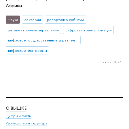
Африки.
Наука
лектории
репортаж о событии
датацентричное управление
цифровая трансформация
цифровое государственное управление
цифровые платформы
5 июня 2023
О ВЫШКЕ
ОБ
Цифры и факты
Ли
Руководство и структура
Дов