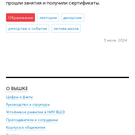
прошли занятия и получили сертификаты.
Образование
лектории
дискуссии
репортаж о событии
летняя школа
3 июля 2024
О ВЫШКЕ
ОБ
Цифры и факты
Ли
Руководство и структура
Дов
Устойчивое развитие в НИУ ВШЭ
Ол
Преподаватели и сотрудники
При
Корпуса и общежития
Вы