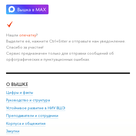
Нашли
опечатку
?
Выделите её, нажмите Ctrl+Enter и отправьте нам уведомление.
Спасибо за участие!
Сервис предназначен только для отправки сообщений об
орфографических и пунктуационных ошибках.
О ВЫШКЕ
ОБ
Цифры и факты
Ли
Руководство и структура
Дов
Устойчивое развитие в НИУ ВШЭ
Ол
Преподаватели и сотрудники
При
Корпуса и общежития
Вы
Закупки
При