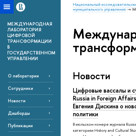
Национальный исследовательски
муниципального управления
М
МЕЖДУНАРОДНАЯ
Междунар
ЛАБОРАТОРИЯ
ЦИФРОВОЙ
трансформ
ТРАНСФОРМАЦИИ
В
ГОСУДАРСТВЕННОМ
УПРАВЛЕНИИ
Новости
О лаборатории
Сотрудники
Цифровые вассалы и с
Russia in Foreign Affai
Новости
Евгения Дискина о но
политики
Дашборды
В июльском номере журнала Russia i
Публикации
категориях History and Cultural St