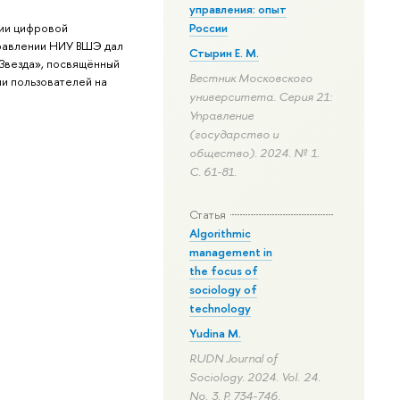
управления: опыт
ии цифровой
России
равлении НИУ ВШЭ дал
Стырин Е. М.
Звезда», посвящённый
Вестник Московского
и пользователей на
университета. Серия 21:
Управление
(государство и
общество). 2024. № 1.
С. 61-81.
Статья
Algorithmic
management in
the focus of
sociology of
technology
Yudina M.
RUDN Journal of
Sociology. 2024. Vol. 24.
No. 3.
P. 734-746.