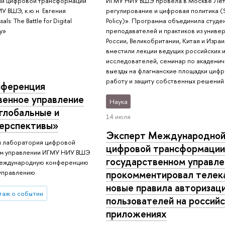
ии цифровой трансформации
ИГМУ НИУ ВШЭ провела в Москве Лет
У ВШЭ, к.ю.н. Евгения
регулирование и цифровая политика (Sm
ls: The Battle for Digital
Policy)». Программа объединила студе
ty»
преподавателей и практиков из универ
России, Великобритании, Китая и Изра
вместили лекции ведущих российских 
исследователей, семинар по академич
выезды на флагманские площадки циф
работу и защиту собственных решений 
нференция
венное управление
Наука
глобальные и
14 июля
ерспективы»
Эксперт Международной
ая лаборатория цифровой
цифровой трансформации
ом управлении ИГМУ НИУ ВШЭ
государственном управ
Международную конференцию
прокомментировал телек
 управлению
новые правила авторизац
таж о событии
пользователей на российс
приложениях