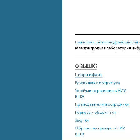
Национальный исследовательский 
Международная лаборатория цифр
О ВЫШКЕ
Цифры и факты
Руководство и структура
Устойчивое развитие в НИУ
ВШЭ
Преподаватели и сотрудники
Корпуса и общежития
Закупки
Обращения граждан в НИУ
ВШЭ