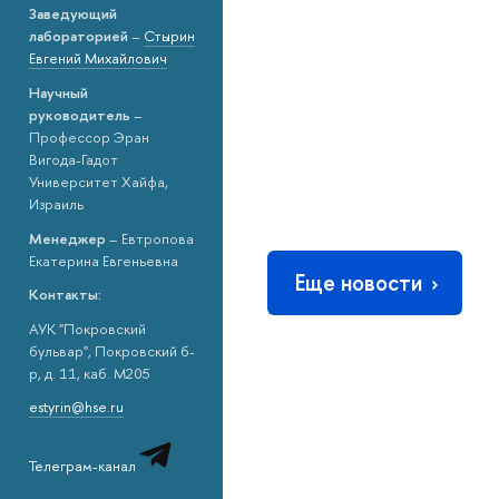
Заведующий
лабораторией
–
Стырин
Евгений Михайлович
Научный
руководитель
–
Профессор Эран
Вигода-Гадот
Университет Хайфа,
Израиль
Менеджер
– Евтропова
Екатерина Евгеньевна
Еще новости
Контакты:
АУК "Покровский
бульвар", Покровский б-
р, д. 11, каб. M205
estyrin@hse.ru
Телеграм-канал