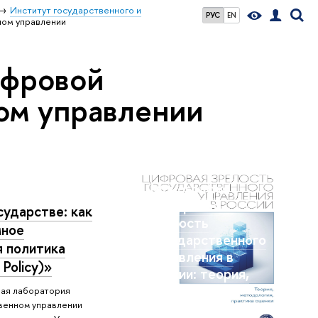
Институт государственного и
РУС
EN
ом управлении
ифровой
ом управлении
Монография
"Цифровая
сударстве: как
зрелость
мное
государственного
я политика
управления в
 Policy)»
России: теория,
методология,
ная лаборатория
венном управлении
практика оценки "