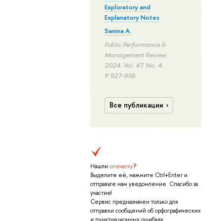
Exploratory and
Explanatory Notes
Sanina A.
Public Performance &
Management Review.
2024. Vol. 47. No. 4.
P. 927-958.
Все публикации
Нашли
опечатку
?
Выделите её, нажмите Ctrl+Enter и
отправьте нам уведомление. Спасибо за
участие!
Сервис предназначен только для
отправки сообщений об орфографических
и пунктуационных ошибках.