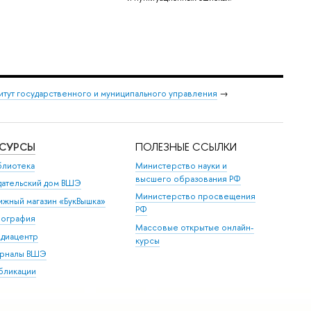
итут государственного и муниципального управления
→
ЕСУРСЫ
ПОЛЕЗНЫЕ ССЫЛКИ
блиотека
Министерство науки и
высшего образования РФ
дательский дом ВШЭ
Министерство просвещения
ижный магазин «БукВышка»
РФ
пография
Массовые открытые онлайн-
диацентр
курсы
рналы ВШЭ
бликации