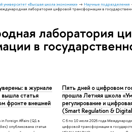
й университет «Высшая школа экономики»
Научные подразделения
еждународная лаборатория цифровой трансформации в государственн
одная лаборатория ц
ации в государственн
уверены: в журнале
Пять дней о цифровом го
rs вышла статья
прошла Летняя школа «У
вом фронте внешней
регулирование и цифрова
(Smart Regulation & Digital
n Foreign Affairs (Q1 в
С 6 по 10 июля 2026 года Международ
udies) опубликована статья
цифровой трансформации в государст