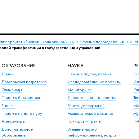
университет «Высшая школа экономики»
→
Научные подразделения
→
Инст
овой трансформации в государственном управлении
ОБРАЗОВАНИЕ
НАУКА
Р
Лицей
Научные подразделения
Би
Довузовская подготовка
Исследовательские проекты
Из
Олимпиады
Мониторинги
Кн
Прием в бакалавриат
Диссертационные советы
Ти
Вышка+
Защиты диссертаций
Ме
Прием в магистратуру
Академическое развитие
Жу
Аспирантура
Конкурсы и гранты
Пу
Дополнительное
Внешние научно-
образование
информационные ресурсы