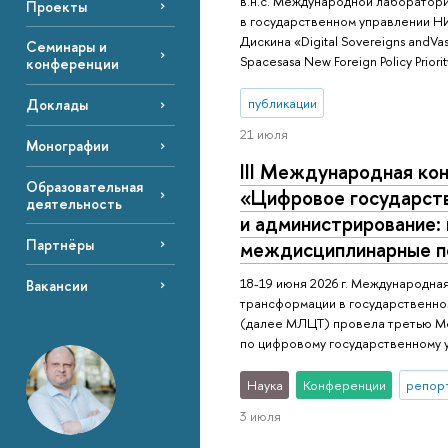
в.н.с. Международной лаборатор
Проекты
в государственном управлении НИ
Дискина «Digital Sovereigns andVassa
Семинары и
Spacesasa New Foreign Policy Priori
конференции
публикации
Доклады
21 июля
Монографии
III Международная ко
Образовательная
«Цифровое государст
деятельность
и администрирование: 
Партнёры
междисциплинарные п
18-19 июня 2026 г. Международн
Вакансии
трансформации в государственн
(далее МЛЦТ) провела третью 
по цифровому государственному
Наука
Конференции
репор
3 июля