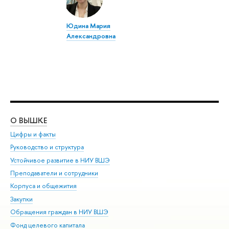
Юдина Мария
Александровна
О ВЫШКЕ
ОБ
Цифры и факты
Ли
Руководство и структура
Дов
Устойчивое развитие в НИУ ВШЭ
Ол
Преподаватели и сотрудники
При
Корпуса и общежития
Вы
Закупки
При
Обращения граждан в НИУ ВШЭ
Ас
Фонд целевого капитала
До