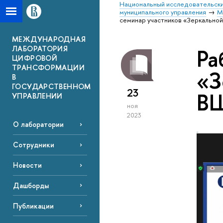
Национальный исследовательски
муниципального управления
М
семинар участников «Зеркально
МЕЖДУНАРОДНАЯ
ЛАБОРАТОРИЯ
Ра
ЦИФРОВОЙ
ТРАНСФОРМАЦИИ
«З
В
ГОСУДАРСТВЕННОМ
23
ВШ
УПРАВЛЕНИИ
ноя
2023
О лаборатории
Сотрудники
Новости
Дашборды
Публикации