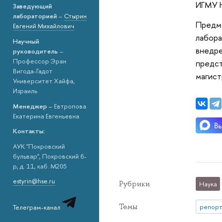
ИГМУ
Заведующий
лабораторией
–
Стырин
Предме
Евгений Михайлович
лабора
Научный
внедре
руководитель
–
Профессор Эран
предст
Вигода-Гадот
магист
Университет Хайфа,
Израиль
Менеджер
– Евтропова
Екатерина Евгеньевна
Контакты:
АУК "Покровский
бульвар", Покровский б-
р, д. 11, каб. M205
estyrin@hse.ru
Рубрики
Наука
Темы
репорт
Телеграм-канал