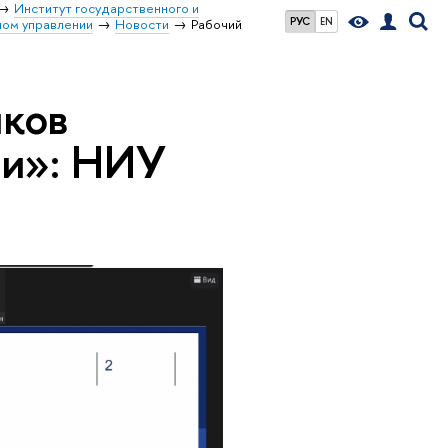
Институт государственного и
РУС
EN
ом управлении
Новости
Рабочий
иков
ии»: НИУ