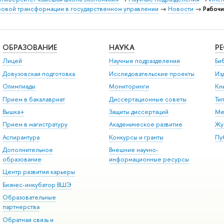
овой трансформации в государственном управлении
→
Новости
→
Рабочи
ОБРАЗОВАНИЕ
НАУКА
Р
Лицей
Научные подразделения
Би
Довузовская подготовка
Исследовательские проекты
Из
Олимпиады
Мониторинги
Кн
Прием в бакалавриат
Диссертационные советы
Ти
Вышка+
Защиты диссертаций
Ме
Прием в магистратуру
Академическое развитие
Жу
Аспирантура
Конкурсы и гранты
Пу
Дополнительное
Внешние научно-
образование
информационные ресурсы
Центр развития карьеры
Бизнес-инкубатор ВШЭ
Образовательные
партнерства
Обратная связь и