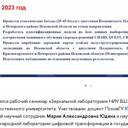
лся рабочий семинар «Зеркальной лаборатории» НИУ ВШ
рственного университета. Участвовали: доцент ПсковГУ
Ю
й научный сотрудник
Мария Александровна Юдина
и нау
ародной лаборатории цифровой трансформации в госуда