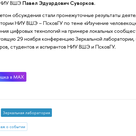
 НИУ ВШЭ
Павел Эдуардович Суворков
.
том обсуждения стали промежуточные результаты деяте
тории НИУ ВШЭ – ПсковГУ по теме «Изучение человекоц
ния цифровых технологий на примере локальных сообщес
оящую 29 ноября конференцию Зеркальной лаборатории, в
ров, студентов и аспирантов НИУ ВШЭ и ПсковГУ.
Зеркальная лаборатория
аж о событии