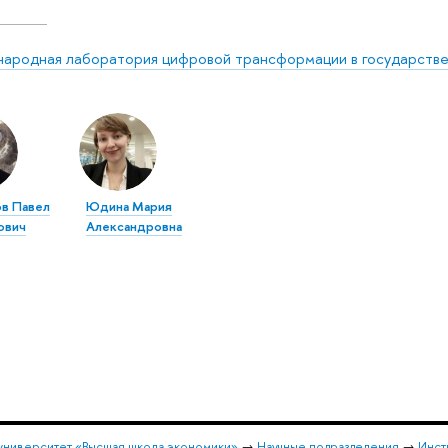
ародная лаборатория цифровой трансформации в государстве
в Павел
Юдина Мария
ович
Александровна
университет «Высшая школа экономики»
→
Научные подразделения
→
Инст