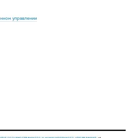
нном управлении
итут государственного и муниципального управления
→