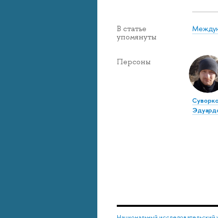
Междун
В статье
упомянуты
Персоны
Суворко
Эдуард
Национальный исследовательский 