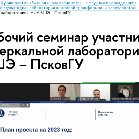
й университет «Высшая школа экономики»
Научные подразделения
еждународная лаборатория цифровой трансформации в государственн
й лаборатории»: НИУ ВШЭ – ПсковГУ
бочий семинар участн
еркальной лаборатор
Э – ПсковГУ