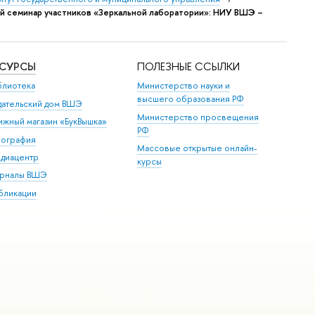
й семинар участников «Зеркальной лаборатории»: НИУ ВШЭ –
ЕСУРСЫ
ПОЛЕЗНЫЕ ССЫЛКИ
блиотека
Министерство науки и
высшего образования РФ
дательский дом ВШЭ
Министерство просвещения
ижный магазин «БукВышка»
РФ
пография
Массовые открытые онлайн-
диацентр
курсы
рналы ВШЭ
бликации