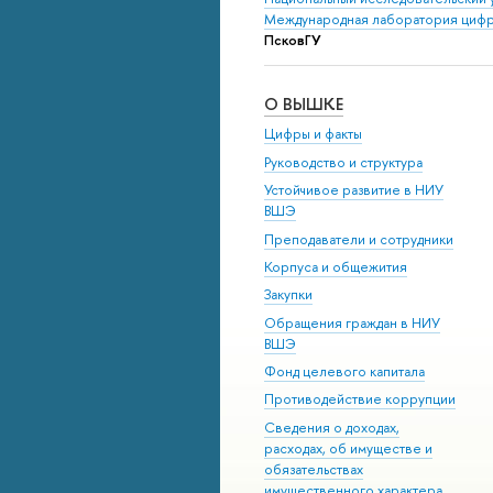
Международная лаборатория цифр
ПсковГУ
О ВЫШКЕ
Цифры и факты
Руководство и структура
Устойчивое развитие в НИУ
ВШЭ
Преподаватели и сотрудники
Корпуса и общежития
Закупки
Обращения граждан в НИУ
ВШЭ
Фонд целевого капитала
Противодействие коррупции
Сведения о доходах,
расходах, об имуществе и
обязательствах
имущественного характера