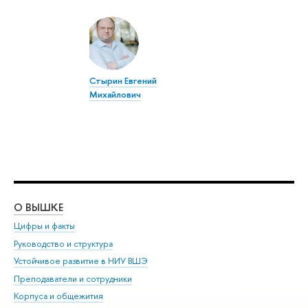
Стырин Евгений
Михайлович
О ВЫШКЕ
ОБ
Цифры и факты
Ли
Руководство и структура
Дов
Устойчивое развитие в НИУ ВШЭ
Ол
Преподаватели и сотрудники
При
Корпуса и общежития
Вы