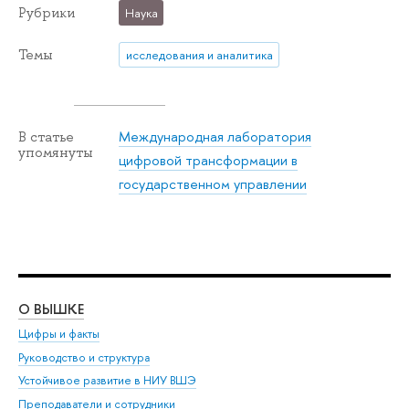
Рубрики
Наука
Темы
исследования и аналитика
Международная лаборатория
В статье
упомянуты
цифровой трансформации в
государственном управлении
О ВЫШКЕ
ОБ
Цифры и факты
Ли
Руководство и структура
Дов
Устойчивое развитие в НИУ ВШЭ
Ол
Преподаватели и сотрудники
При