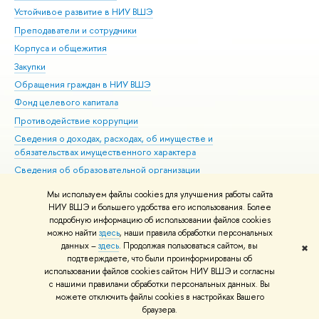
Устойчивое развитие в НИУ ВШЭ
Ол
Преподаватели и сотрудники
При
Корпуса и общежития
Вы
Закупки
При
Обращения граждан в НИУ ВШЭ
Ас
Фонд целевого капитала
До
Противодействие коррупции
Цен
Сведения о доходах, расходах, об имуществе и
Би
обязательствах имущественного характера
Об
Сведения об образовательной организации
Обр
Людям с ограниченными возможностями здоровья
Мы используем файлы cookies для улучшения работы сайта
Единая платежная страница
НИУ ВШЭ и большего удобства его использования. Более
подробную информацию об использовании файлов cookies
Работа в Вышке
можно найти
здесь
, наши правила обработки персональных
данных –
здесь
. Продолжая пользоваться сайтом, вы
✖
Редактору
подтверждаете, что были проинформированы об
© НИУ ВШЭ 1993–2026
Адреса и контакты
Условия использования
использовании файлов cookies сайтом НИУ ВШЭ и согласны
с нашими правилами обработки персональных данных. Вы
материалов
Политика конфиденциальности
Карта сайта
можете отключить файлы cookies в настройках Вашего
Шрифты HSE Sans и HSE Slab разработаны в
Школе дизайна НИУ ВШЭ
браузера.