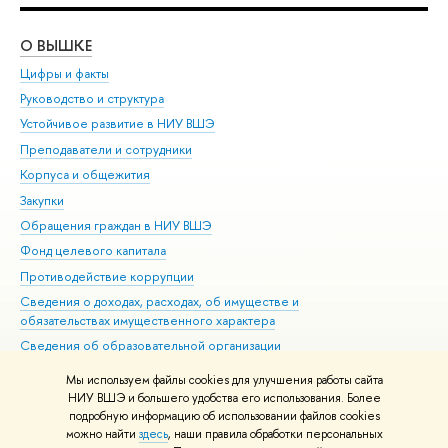
О ВЫШКЕ
ОБ
Цифры и факты
Ли
Руководство и структура
Дов
Устойчивое развитие в НИУ ВШЭ
Ол
Преподаватели и сотрудники
При
Корпуса и общежития
Вы
Закупки
При
Обращения граждан в НИУ ВШЭ
Ас
Фонд целевого капитала
До
Противодействие коррупции
Цен
Сведения о доходах, расходах, об имуществе и
Би
обязательствах имущественного характера
Об
Сведения об образовательной организации
Обр
Людям с ограниченными возможностями здоровья
Мы используем файлы cookies для улучшения работы сайта
Единая платежная страница
НИУ ВШЭ и большего удобства его использования. Более
подробную информацию об использовании файлов cookies
Работа в Вышке
можно найти
здесь
, наши правила обработки персональных