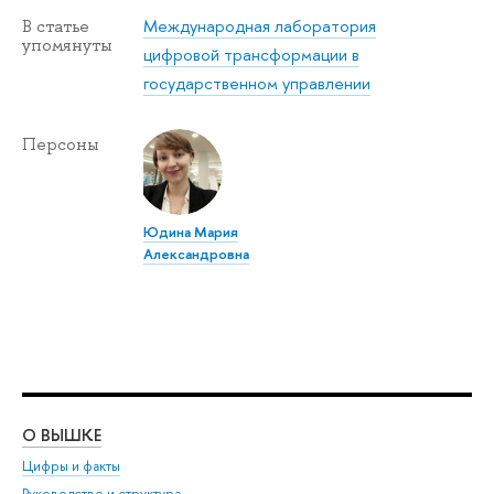
Международная лаборатория
В статье
упомянуты
цифровой трансформации в
государственном управлении
Персоны
Юдина Мария
Александровна
О ВЫШКЕ
ОБ
Цифры и факты
Ли
Руководство и структура
Дов