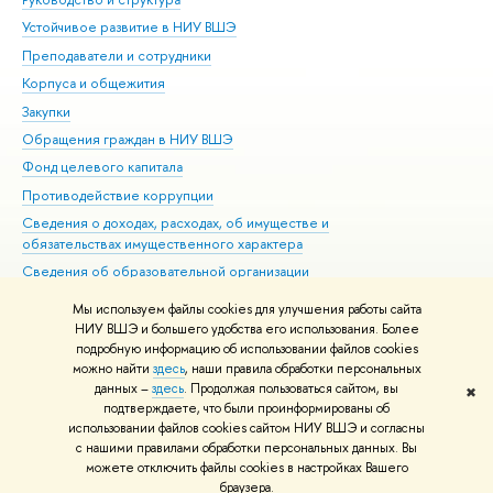
Устойчивое развитие в НИУ ВШЭ
Ол
Преподаватели и сотрудники
При
Корпуса и общежития
Вы
Закупки
При
Обращения граждан в НИУ ВШЭ
Ас
Фонд целевого капитала
До
Противодействие коррупции
Цен
Сведения о доходах, расходах, об имуществе и
Би
обязательствах имущественного характера
Об
Сведения об образовательной организации
Обр
Людям с ограниченными возможностями здоровья
Мы используем файлы cookies для улучшения работы сайта
Единая платежная страница
НИУ ВШЭ и большего удобства его использования. Более
подробную информацию об использовании файлов cookies
Работа в Вышке
можно найти
здесь
, наши правила обработки персональных
данных –
здесь
. Продолжая пользоваться сайтом, вы
✖
Редактору
подтверждаете, что были проинформированы об
© НИУ ВШЭ 1993–2026
Адреса и контакты
Условия использования
использовании файлов cookies сайтом НИУ ВШЭ и согласны
с нашими правилами обработки персональных данных. Вы
материалов
Политика конфиденциальности
Карта сайта
можете отключить файлы cookies в настройках Вашего
Шрифты HSE Sans и HSE Slab разработаны в
Школе дизайна НИУ ВШЭ
браузера.