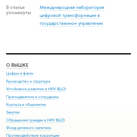
Международная лаборатория
В статье
упомянуты
цифровой трансформации в
государственном управлении
О ВЫШКЕ
ОБ
Цифры и факты
Ли
Руководство и структура
Дов
Устойчивое развитие в НИУ ВШЭ
Ол
Преподаватели и сотрудники
При
Корпуса и общежития
Вы
Закупки
При
Обращения граждан в НИУ ВШЭ
Ас
Фонд целевого капитала
До
Противодействие коррупции
Цен