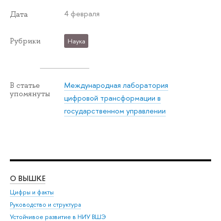
4 февраля
Дата
Рубрики
Наука
Международная лаборатория
В статье
упомянуты
цифровой трансформации в
государственном управлении
О ВЫШКЕ
ОБ
Цифры и факты
Ли
Руководство и структура
Дов
Устойчивое развитие в НИУ ВШЭ
Ол