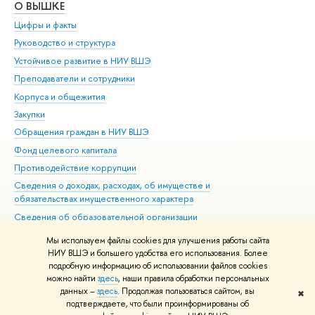
О ВЫШКЕ
ОБ
Цифры и факты
Ли
Руководство и структура
Дов
Устойчивое развитие в НИУ ВШЭ
Ол
Преподаватели и сотрудники
При
Корпуса и общежития
Вы
Закупки
При
Обращения граждан в НИУ ВШЭ
Ас
Фонд целевого капитала
До
Противодействие коррупции
Цен
Сведения о доходах, расходах, об имуществе и
Би
обязательствах имущественного характера
Об
Сведения об образовательной организации
Обр
Людям с ограниченными возможностями здоровья
Мы используем файлы cookies для улучшения работы сайта
Единая платежная страница
НИУ ВШЭ и большего удобства его использования. Более
подробную информацию об использовании файлов cookies
Работа в Вышке
можно найти
здесь
, наши правила обработки персональных
данных –
здесь
. Продолжая пользоваться сайтом, вы
✖
Редактору
подтверждаете, что были проинформированы об