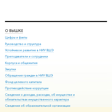
О ВЫШКЕ
ОБ
Цифры и факты
Ли
Руководство и структура
Дов
Устойчивое развитие в НИУ ВШЭ
Ол
Преподаватели и сотрудники
При
Корпуса и общежития
Вы
Закупки
При
Обращения граждан в НИУ ВШЭ
Ас
Фонд целевого капитала
До
Противодействие коррупции
Цен
Сведения о доходах, расходах, об имуществе и
Би
обязательствах имущественного характера
Об
Сведения об образовательной организации
Обр
Людям с ограниченными возможностями здоровья