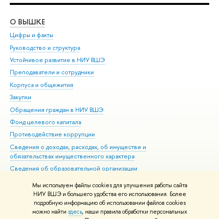
О ВЫШКЕ
ОБ
Цифры и факты
Ли
Руководство и структура
Дов
Устойчивое развитие в НИУ ВШЭ
Ол
Преподаватели и сотрудники
При
Корпуса и общежития
Вы
Закупки
При
Обращения граждан в НИУ ВШЭ
Ас
Фонд целевого капитала
До
Противодействие коррупции
Цен
Сведения о доходах, расходах, об имуществе и
Би
обязательствах имущественного характера
Об
Сведения об образовательной организации
Обр
Людям с ограниченными возможностями здоровья
Мы используем файлы cookies для улучшения работы сайта
Единая платежная страница
НИУ ВШЭ и большего удобства его использования. Более
подробную информацию об использовании файлов cookies
Работа в Вышке
можно найти
здесь
, наши правила обработки персональных