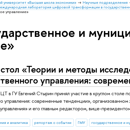
й университет «Высшая школа экономики»
Научные подразделения
еждународная лаборатория цифровой трансформации в государственн
ное управление»
ударственное и муниц
ие»
стол «Теории и методы исслед
ственного управления: соврем
Т в ГУ Евгений Стырин принял участие в круглом столе 
о управления: современные тенденции», организованном
 управления» и его главным редактором, вице-президен
ния и аналитика
репортаж о событии
ГМУ