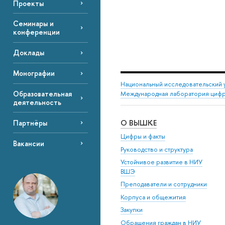
Проекты
Семинары и
конференции
Доклады
Монографии
Национальный исследовательский 
Образовательная
Международная лаборатория цифр
деятельность
О ВЫШКЕ
Партнёры
Цифры и факты
Вакансии
Руководство и структура
Устойчивое развитие в НИУ
ВШЭ
Преподаватели и сотрудники
Корпуса и общежития
Закупки
Обращения граждан в НИУ