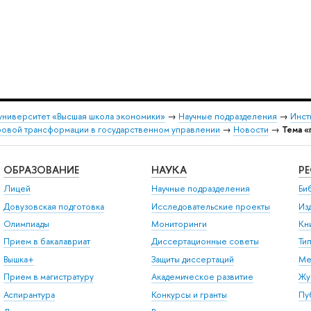
университет «Высшая школа экономики»
→
Научные подразделения
→
Инст
овой трансформации в государственном управлении
→
Новости
→
Тема «
ОБРАЗОВАНИЕ
НАУКА
Р
Лицей
Научные подразделения
Би
Довузовская подготовка
Исследовательские проекты
Из
Олимпиады
Мониторинги
Кн
Прием в бакалавриат
Диссертационные советы
Ти
Вышка+
Защиты диссертаций
Ме
Прием в магистратуру
Академическое развитие
Жу
Аспирантура
Конкурсы и гранты
Пу