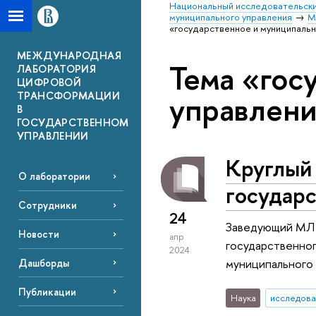
Национальный исследовательски
муниципального управления
М
«государственное и муниципаль
МЕЖДУНАРОДНАЯ
Тема «гос
ЛАБОРАТОРИЯ
ЦИФРОВОЙ
управлен
ТРАНСФОРМАЦИИ
В
ГОСУДАРСТВЕННОМ
УПРАВЛЕНИИ
Круглый 
О лаборатории
государ
Сотрудники
24
Заведующий МЛ Ц
Новости
апр
государственног
2024
муниципального
Дашборды
Публикации
Наука
исследова