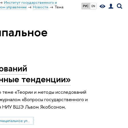
Институт государственного и
РУС
EN
ом управлении
Новости
Тема
ипальное
ований
енные тенденции»
по теме «Теории и методы исследований
 журналом «Вопросы государственного и
том НИУ ВШЭ Львом Якобсоном.
государственное и муниципальное управление