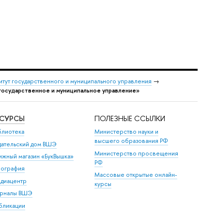
итут государственного и муниципального управления
→
государственное и муниципальное управление»
ЕСУРСЫ
ПОЛЕЗНЫЕ ССЫЛКИ
блиотека
Министерство науки и
высшего образования РФ
дательский дом ВШЭ
Министерство просвещения
ижный магазин «БукВышка»
РФ
пография
Массовые открытые онлайн-
диацентр
курсы
рналы ВШЭ
бликации